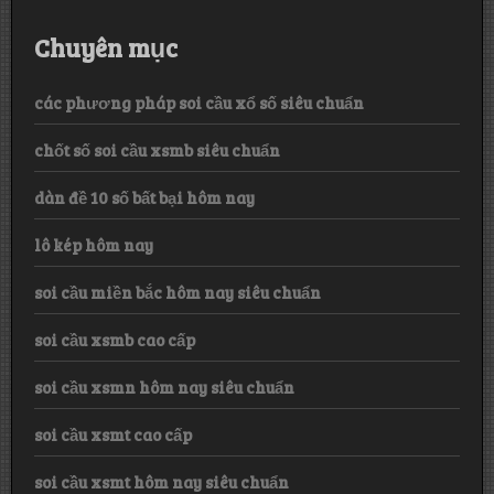
Chuyên mục
các phương pháp soi cầu xổ số siêu chuẩn
chốt số soi cầu xsmb siêu chuẩn
dàn đề 10 số bất bại hôm nay
lô kép hôm nay
soi cầu miền bắc hôm nay siêu chuẩn
soi cầu xsmb cao cấp
soi cầu xsmn hôm nay siêu chuẩn
soi cầu xsmt cao cấp
soi cầu xsmt hôm nay siêu chuẩn