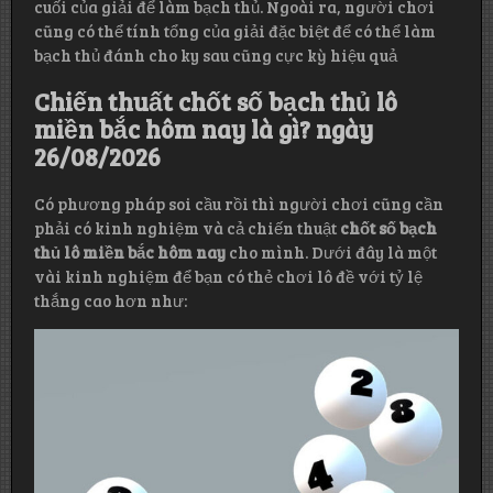
cuối của giải để làm bạch thủ. Ngoài ra, người chơi
cũng có thể tính tổng của giải đặc biệt để có thể làm
bạch thủ đánh cho ky sau cũng cực kỳ hiệu quả
Chiến thuất chốt số bạch thủ lô
miền bắc hôm nay là gì? ngày
26/08/2026
Có phương pháp soi cầu rồi thì người chơi cũng cần
phải có kinh nghiệm và cả chiến thuật
chốt số bạch
thủ lô miền bắc hôm nay
cho mình. Dưới đây là một
vài kinh nghiệm để bạn có thẻ chơi lô đề với tỷ lệ
thắng cao hơn như: