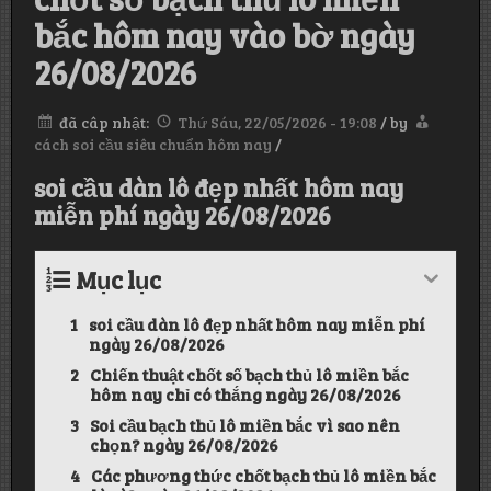
bắc hôm nay vào bờ ngày
26/08/2026
đã câp nhật:
Thứ Sáu, 22/05/2026 - 19:08
/
by
cách soi cầu siêu chuẩn hôm nay
/
soi cầu dàn lô đẹp nhất hôm nay
miễn phí ngày 26/08/2026
Mục lục
soi cầu dàn lô đẹp nhất hôm nay miễn phí
ngày 26/08/2026
Chiến thuật chốt số bạch thủ lô miền bắc
hôm nay chỉ có thắng ngày 26/08/2026
Soi cầu bạch thủ lô miền bắc vì sao nên
chọn? ngày 26/08/2026
Các phương thức chốt bạch thủ lô miền bắc