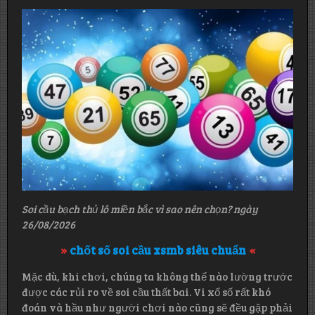
Soi cầu bạch thủ lô miền bắc vì sao nên chọn? ngày
26/08/2026
»
chốt số soi cầu xsmb siêu chuẩn
«
Mặc dù, khi chơi, chúng ta không thể nào lường trước
được các rủi ro về soi cầu thất bai. Vi xổ số rất khó
đoán và hầu như người chơi nào cũng sẽ đều gặp phải