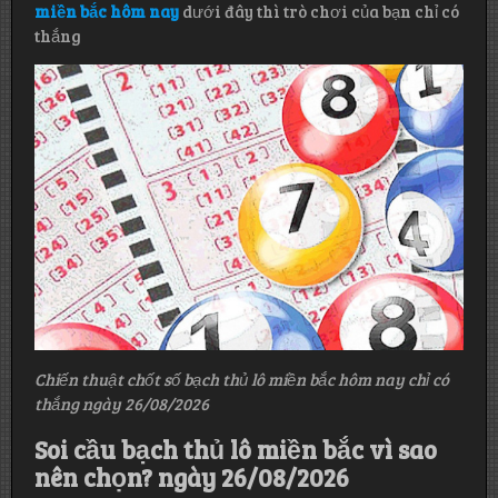
miền bắc hôm nay
dưới đây thì trò chơi của bạn chỉ có
thắng
Chiến thuật chốt số bạch thủ lô miền bắc hôm nay chỉ có
thắng ngày 26/08/2026
Soi cầu bạch thủ lô miền bắc vì sao
nên chọn? ngày 26/08/2026