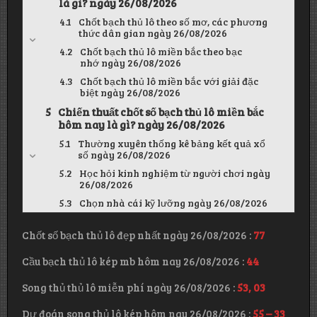
là gì? ngày 26/08/2026
Chốt bạch thủ lô theo số mơ, các phương
thức dân gian ngày 26/08/2026
Chốt bạch thủ lô miền bắc theo bạc
nhớ ngày 26/08/2026
Chốt bạch thủ lô miền bắc với giải đặc
biệt ngày 26/08/2026
Chiến thuất chốt số bạch thủ lô miền bắc
hôm nay là gì? ngày 26/08/2026
Thường xuyên thống kê bảng kết quả xổ
số ngày 26/08/2026
Học hỏi kinh nghiệm từ người chơi ngày
26/08/2026
Chọn nhà cái kỹ lưỡng ngày 26/08/2026
Chốt số bạch thủ lô đẹp nhất ngày 26/08/2026 :
77
Cầu bạch thủ lô kép mb hôm nay 26/08/2026 :
44
Song thủ thủ lô miễn phí ngày 26/08/2026 :
53, 03
Dự đoán song thủ lô kép hôm nay 26/08/2026 :
55 – 33