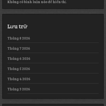
Không có bình luận nào để hiển thị.
Lưu trữ
Tháng 8 2026
Tháng 7 2026
Tháng 6 2026
Tháng 5 2026
Tháng 4 2026
Tháng 3 2026