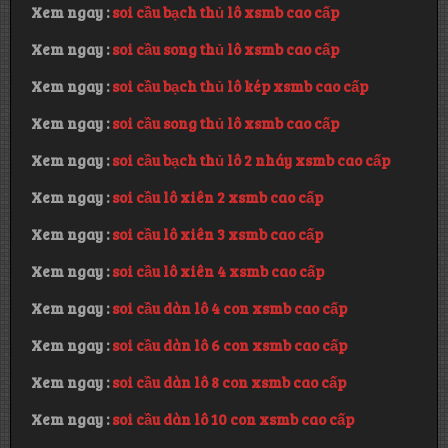
Xem ngay :
soi cầu bạch thủ lô xsmb cao cấp
Xem ngay :
soi cầu song thủ lô xsmb cao cấp
Xem ngay :
soi cầu bạch thủ lô kép xsmb cao cấp
Xem ngay :
soi cầu song thủ lô xsmb cao cấp
Xem ngay :
soi cầu bạch thủ lô 2 nháy xsmb cao cấp
Xem ngay :
soi cầu lô xiên 2 xsmb cao cấp
Xem ngay :
soi cầu lô xiên 3 xsmb cao cấp
Xem ngay :
soi cầu lô xiên 4 xsmb cao cấp
Xem ngay :
soi cầu dàn lô 4 con xsmb cao cấp
Xem ngay :
soi cầu dàn lô 6 con xsmb cao cấp
Xem ngay :
soi cầu dàn lô 8 con xsmb cao cấp
Xem ngay :
soi cầu dàn lô 10 con xsmb cao cấp