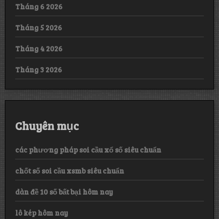
Tháng 6 2026
Tháng 5 2026
Tháng 4 2026
Tháng 3 2026
Chuyên mục
các phương pháp soi cầu xổ số siêu chuẩn
chốt số soi cầu xsmb siêu chuẩn
dàn đề 10 số bất bại hôm nay
lô kép hôm nay