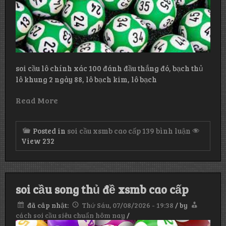
soi cầu lô chính xác 100 đánh đầu thắng đó, bạch thủ
lô khung 2 ngày 88, lô bạch kim, lô bạch
Read More
ở
Posted in
soi cầu xsmb cao cấp
139 bình luận
soi
View 232
cầu
dàn
lô
6
con
soi cầu song thủ đề xsmb cao cấp
xsmb
cao
đã câp nhật:
Thứ Sáu, 07/08/2026 - 19:38
/
by
cấp
cách soi cầu siêu chuẩn hôm nay
/