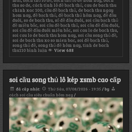
mai
,
bạch thủ lô đề
,
bạch thủ lô đề hôm nay
,
bach
thu so de
,
cách tính lô đề bạch thủ
,
cau de bach thu
chinh xac 100
,
cầu đề bạch thủ
,
de bach thu ngay
hom nay
,
đề bạch thủ
,
đề bạch thủ hôm nay
,
đề đầu
đuôi
,
so de bach thu
,
số đề đầu đuôi
,
soi cầu bạch thủ
đề miền bắc
,
soi cầu đề bạch thủ
,
soi cầu đề đầu đuôi
,
soi cầu đề đầu đuôi miền bắc
,
soi cau lo de bach thu
,
soi cau lo de bach thu hom nay
,
soi cầu song thủ đề
,
soi de bach thu xo so mien bac
,
soi đề bạch thủ
,
song thủ đề
,
song thủ đề hôm nay
,
tinh de bach
ở
thu
110 bình luận
View 688
soi
cầu
song
thủ
đề
soi cầu song thủ lô kép xsmb cao cấp
xsmb
cao
đã câp nhật:
Thứ Sáu, 07/08/2026 - 19:35
/
by
cấp
cách soi cầu siêu chuẩn hôm nay
/