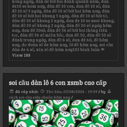
hằng ngày
,
dàn de bất bại đánh quanh năm
,
dan
de10 so hom nay
,
dàn đề 10 con
,
dan đề 10 số
,
dàn
đề 10 số 3 ngày
,
dàn đề 10 số bất bại hôm nay
,
dàn
đề 10 số bất bại khung 3 ngày
,
dàn đề 10 số bất tử
,
dàn đề 10 số khung 2 ngày
,
dan đe 10 so nuoi khung
,
dàn đề 20 số khung 2 ngày
,
dàn đề 20 số ngày hôm
nay
,
dan đê 20sô
,
dàn đề 36 số bất bại thắng liên
tục
,
dàn đề 36 số miền bắc
,
dan đề 50
,
dàn đề 50 số
đánh trong ngày
,
dàn đề 6 số
,
dan đê 60
,
dề hôm
nay
,
dự đoán số de hôm nay
,
lô đề hôm nay
,
soi cầu
ở
dàn de 4 số
,
xin số đề hôm nay
105 bình luận
soi
View 188
cầu
dàn
đề
8
con
soi cầu dàn lô 6 con xsmb cao cấp
xsmb
cao
đã câp nhật:
Thứ Sáu, 07/08/2026 - 19:39
/
by
cấp
cách soi cầu siêu chuẩn hôm nay
/