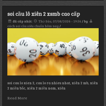
đề
4
con
soi cầu lô xiên 2 xsmb cao cấp
xsmb
cao
đã câp nhật:
Thứ Sáu, 07/08/2026 - 19:56
/
by
cấp
cách soi cầu siêu chuẩn hôm nay
/
soi cau lo xien 2, cau lo ra nhieu nhat, xiên 2 mb, xiên
2 miền bắc, xiên 2 miền nam, xiên
Read More