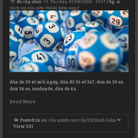
đã câp nhật:
Thứ Sáu, 07/08/2026 - 19:57
/
by
cách soi cầu siêu chuẩn hôm nay
/
dàn de 20 số mỗi ngày, dàn đề 36 số 247, dan de 50 so,
dan 36 so, taodande, dàn de 64
Read More
ở
Posted in
soi cầu xsmb cao cấp
112 bình luận
soi
View 201
cầu
dàn