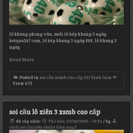
lô khung phong vân, nuôi lô kép khung 5 ngày
ketqua247 com, lô kép khung 3 ngày 888, lô khung 2
ngày
Read More
ở
Posted in
soi cầu xsmb cao cấp
121 bình luận
soi
View 675
cầu
song
thủ
lô
kép
soi cầu lô xiên 3 xsmb cao cấp
xsmb
cao
đã câp nhật:
Thứ Sáu, 07/08/2026 - 19:32
/
by
cấp
cách soi cầu siêu chuẩn hôm nay
/