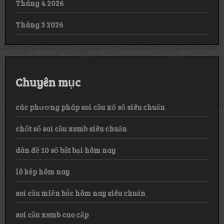
Tháng 4 2026
Tháng 3 2026
Chuyên mục
các phương pháp soi cầu xổ số siêu chuẩn
chốt số soi cầu xsmb siêu chuẩn
dàn đề 10 số bất bại hôm nay
lô kép hôm nay
soi cầu miền bắc hôm nay siêu chuẩn
soi cầu xsmb cao cấp