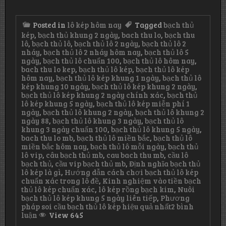
Posted in
lô kép hôm nay
Tagged
bạch thủ
kép
,
bạch thủ khung 2 ngày
,
bach thu lo
,
bạch thu
lô
,
bạch thủ lô
,
bạch thủ lô 2 ngày
,
bạch thủ lô 2
nháy
,
bạch thủ lô 2 nháy hôm nay
,
bạch thủ lô 5
ngày
,
bạch thủ lô chuẩn 100
,
bạch thủ lô hôm nay
,
bach thu lo kep
,
bạch thủ lô kép
,
bạch thủ lô kép
hôm nay
,
bạch thủ lô kép khung 1 ngày
,
bạch thủ lô
kép khung 10 ngày
,
bạch thủ lô kép khung 2 ngày
,
bạch thủ lô kép khung 2 ngày chính xác
,
bạch thủ
lô kép khung 5 ngày
,
bạch thủ lô kép miễn phí 1
ngày
,
bạch thủ lô khung 2 ngày
,
bạch thủ lô khung 2
ngày 88
,
bạch thủ lô khung 3 ngày
,
bạch thủ lô
khung 3 ngày chuẩn 100
,
bạch thủ lô khung 5 ngày
,
bach thu lo mb
,
bạch thủ lô miền bắc
,
bạch thủ lô
miền bắc hôm nay
,
bạch thủ lô mỗi ngày
,
bạch thủ
lô vip
,
câu bạch thủ mb
,
cau bach thu mb
,
cầu lô
bạch thủ
,
cầu vip bạch thủ mb
,
Định nghĩa bạch thủ
lô kép là gì
,
Hướng dẫn cách chơi bạch thủ lô kép
chuẩn xác trong lô đề
,
Kinh nghiệm vào tiền bạch
thủ lô kép chuẩn xác
,
lô kép rồng bạch kim
,
Nuôi
bạch thủ lô kép khung 5 ngày liên tiếp
,
Phương
pháp soi cầu bạch thủ lô kép hiệu quả nhất
2 bình
ở
luận
View 645
bạch