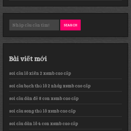
thủ
lô
kép
số
đẹp
SEARCH
nhất
tối
nay
Bài viết mới
soi cầu lô xiên 2 xsmb cao cấp
soi cầu bạch thủ lô 2 nháy xsmb cao cấp
soi cầu dàn đề 8 con xsmb cao cấp
soi cầu song thủ lô xsmb cao cấp
soi cầu dàn lô 4 con xsmb cao cấp