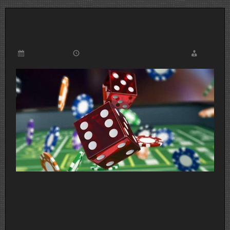
soi cầu xsmb bạch thủ lô tự tin theo
thắng lớn
đã câp nhật:
Thứ Ba, 04/08/2026 - 20:11
/
by
cách soi cầu siêu chuẩn hôm nay
/
Meta: Anh em đang muốn tham gia cá cược số đề và
tìm hiểu soi cầu xsmb bạch thủ lô. Để hiểu
Read More