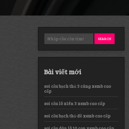
SEARCH
Bài viết mới
soi cầu bạch thủ 3 càng xsmb cao
cấp
soi cầu lô xiên 3 xsmb cao cấp
soi cầu bạch thủ đề xsmb cao cấp
soi cầu dàn lô 10 con xsmb cao cấp