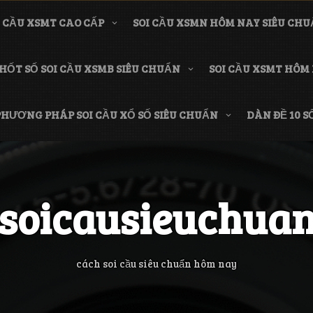
I CẦU XSMT CAO CẤP
SOI CẦU XSMN HÔM NAY SIÊU CH
HỐT SỐ SOI CẦU XSMB SIÊU CHUẨN
SOI CẦU XSMT HÔM
PHƯƠNG PHÁP SOI CẦU XỔ SỐ SIÊU CHUẨN
DÀN ĐỀ 10 S
soicausieuchua
cách soi cầu siêu chuẩn hôm nay