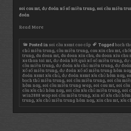
soi cau mt, dự đoán xổ số miền trung, soi cầu miền tr
đoán
Read More
Posted in
soi cầu xsmt cao cấp
Tagged
bạch th
chủ miền trung
,
cầu miền trung
,
cau xiu chu mt
,
chốt
trung
,
du doan mt
,
du doan xiu chu
,
du doan xiu chu 
xs than tai mt
,
dự đoán kết quả xổ số miền trung
,
dự 
cầu miền trung
,
dự đoán xỉu chủ miền trung
,
dự đoán
xổ số miền trung
,
dự đoán xổ số miền trung hôm na
đoán xsmt xỉu chủ
,
dự đoán xsmt xỉu chủ hôm nay
,
s
bạch thủ miền trung
,
soi cầu miền trung
,
soi cầu miề
hôm nay
,
soi cầu miền trung wap
,
soi cau mt
,
soi cầ
cầu xỉu chủ hôm nay
,
soi cầu xỉu chủ miền trung
,
soi 
win2888 wap soi cầu miền trung
,
xin số xỉu chủ hôm
trung
,
xỉu chủ miền trung hôm nay
,
xiu chu mt
,
xỉu 