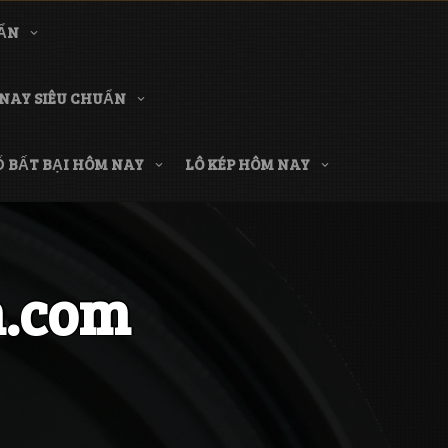
UẨN
 NAY SIÊU CHUẨN
Ố BẤT BẠI HÔM NAY
LÔ KÉP HÔM NAY
n.com