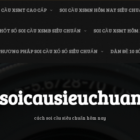
I CẦU XSMT CAO CẤP
SOI CẦU XSMN HÔM NAY SIÊU CH
HỐT SỐ SOI CẦU XSMB SIÊU CHUẨN
SOI CẦU XSMT HÔM
PHƯƠNG PHÁP SOI CẦU XỔ SỐ SIÊU CHUẨN
DÀN ĐỀ 10 S
soicausieuchua
cách soi cầu siêu chuẩn hôm nay