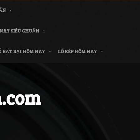
UẨN
 NAY SIÊU CHUẨN
Ố BẤT BẠI HÔM NAY
LÔ KÉP HÔM NAY
n.com