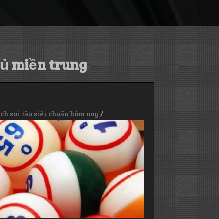
hủ miền trung
ch soi cầu siêu chuẩn hôm nay
/