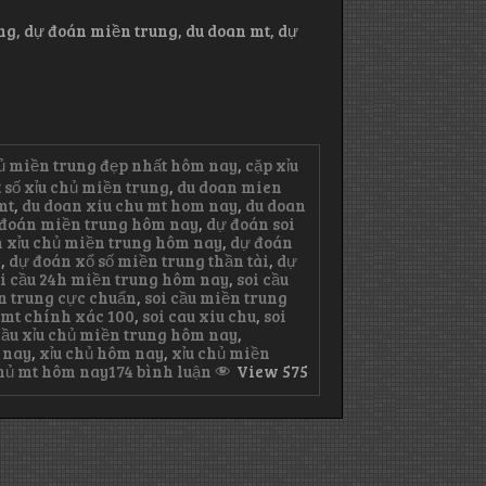
ung, dự đoán miền trung, du doan mt, dự
ủ miền trung đẹp nhất hôm nay
,
cặp xỉu
 số xỉu chủ miền trung
,
du doan mien
mt
,
du doan xiu chu mt hom nay
,
du doan
đoán miền trung hôm nay
,
dự đoán soi
 xỉu chủ miền trung hôm nay
,
dự đoán
y
,
dự đoán xổ số miền trung thần tài
,
dự
oi cầu 24h miền trung hôm nay
,
soi cầu
n trung cực chuẩn
,
soi cầu miền trung
u mt chính xác 100
,
soi cau xiu chu
,
soi
cầu xỉu chủ miền trung hôm nay
,
 nay
,
xỉu chủ hôm nay
,
xỉu chủ miền
ở
chủ mt hôm nay
174 bình luận
View 575
soi
cầu
xỉu
chủ
xsmt
cao