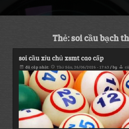
Thẻ:
soi cầu bạch t
soi cầu xỉu chủ xsmt cao cấp
đã câp nhật:
Thứ Sáu, 26/06/2026 - 17:43
/
by
cá