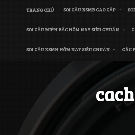
Skip
to
SOI CẦU XSMB CAO CẤP
SO
TRANG CHỦ
content
SOI CẦU MIỀN BẮC HÔM NAY SIÊU CHUẨN
C
SOI CẦU XSMN HÔM NAY SIÊU CHUẨN
CÁC 
cach