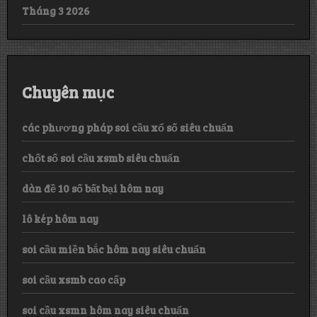
Tháng 3 2026
Chuyên mục
các phương pháp soi cầu xổ số siêu chuẩn
chốt số soi cầu xsmb siêu chuẩn
dàn đề 10 số bất bại hôm nay
lô kép hôm nay
soi cầu miền bắc hôm nay siêu chuẩn
soi cầu xsmb cao cấp
soi cầu xsmn hôm nay siêu chuẩn