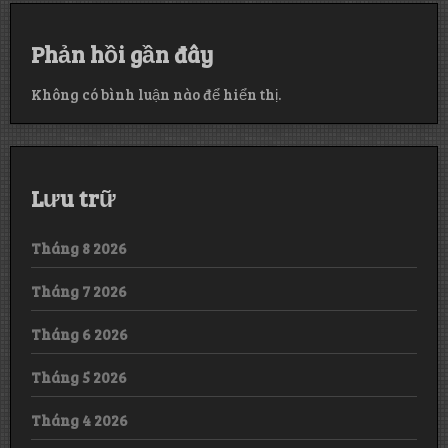
Phản hồi gần đây
Không có bình luận nào để hiển thị.
Lưu trữ
Tháng 8 2026
Tháng 7 2026
Tháng 6 2026
Tháng 5 2026
Tháng 4 2026