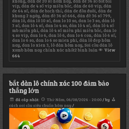
không
,
dàn de 20 số hôm nay
,
dàn de 36 số bất bại
vip
,
dàn de 4 số vip miền bắc
,
dàn de 60 vip
,
dàn
de 64 số
,
dàn de bạch thủ
,
dàn de đầu đuôi
,
dàn de
khung 2 ngày
,
dàn đề 36 số 666
,
dàn đề 36 số 799
,
dàn lô
,
dàn lô 10 số
,
dan lo 10 so
,
dan lo 3 so
,
dàn lô
3 số
,
dan lô 4 số
,
dan lo 4 so
,
dàn lô 4 số
,
dàn lô 4 số
mb miễn phí
,
dàn lô 4 số miền phí miền bắc
,
dan lo
4 so vip
,
dan lo 6
,
dan lô 6
,
dan lo 6 con
,
dàn lô 6 số
,
dan lo 6 so
,
dan lo 6 so mien phi
,
dàn lô đẹp hôm
nay
,
dan lo xien 3
,
lô dàn hôm nay
,
Soi cầu dàn lô
ở
xsmb hôm nay chính xác nhất
2 bình luận
View
soi
664
cầu
dàn
lô
xsmb
hôm
bắt dàn lô chính xác 100 đảm bảo
nay
chính
thắng lớn
xác
nhất
đã câp nhật:
Thứ Năm, 06/08/2026 - 20:00
/
by
cách soi cầu siêu chuẩn hôm nay
/