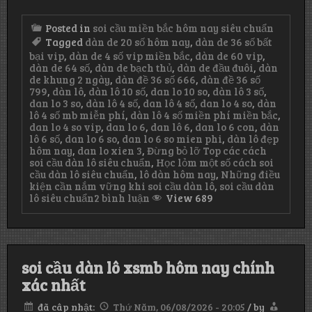
Posted in
soi cầu miền bắc hôm nay siêu chuẩn
Tagged
dàn de 20 số hôm nay
,
dàn de 36 số bất
bại vip
,
dàn de 4 số vip miền bắc
,
dàn de 60 vip
,
dàn de 64 số
,
dàn de bạch thủ
,
dàn de đầu đuôi
,
dàn
de khung 2 ngày
,
dàn đề 36 số 666
,
dàn đề 36 số
799
,
dàn lô
,
dàn lô 10 số
,
dan lo 10 so
,
dàn lô 3 số
,
dan lo 3 so
,
dàn lô 4 số
,
dan lô 4 số
,
dan lo 4 so
,
dàn
lô 4 số mb miễn phí
,
dàn lô 4 số miền phí miền bắc
,
dan lo 4 so vip
,
dan lo 6
,
dan lô 6
,
dan lo 6 con
,
dàn
lô 6 số
,
dan lo 6 so
,
dan lo 6 so mien phi
,
dàn lô đẹp
hôm nay
,
dan lo xien 3
,
Đừng bỏ lỡ Top các cách
soi cầu dàn lô siêu chuẩn
,
Học lỏm một số cách soi
cầu dàn lô siêu chuẩn
,
lô dàn hôm nay
,
Những điều
kiện cần nắm vững khi soi cầu dàn lô
,
soi cầu dàn
ở
lô siêu chuẩn
2 bình luận
View 689
soi
cầu
dàn
lô
siêu
soi cầu dàn lô xsmb hôm nay chính
chuẩn
tự
xác nhất
tin
thắng
đã câp nhật:
Thứ Năm, 06/08/2026 - 20:05
/
by