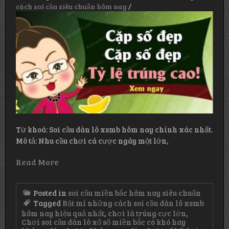
1002
cách soi cầu siêu chuẩn hôm nay
/
Từ khoá: Soi cầu dàn lô xsmb hôm nay chính xác nhất.
Mô tả: Nhu cầu chơi cá cược ngày một lớn,
Read More
Posted in
soi cầu miền bắc hôm nay siêu chuẩn
Tagged
Bật mí những cách soi cầu dàn lô xsmb
hôm nay hiệu quả nhất
,
chơi là trúng cực lớn
,
Chơi soi cầu dàn lô xổ số miền bắc có khó hay