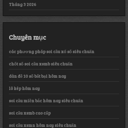
Tháng 3 2026
Chuyên mục
các phương pháp soi cầu xổ số siêu chuẩn
chốt số soi cầu xsmb siêu chuẩn
dàn đề 10 số bất bại hôm nay
lô kép hôm nay
soi cầu miền bắc hôm nay siêu chuẩn
soi cầu xsmb cao cấp
soi cầu xsmn hôm nay siêu chuẩn