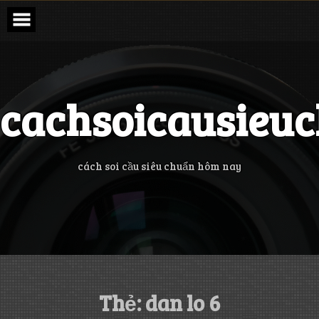
Skip
to
content
cachsoicausieu
cách soi cầu siêu chuẩn hôm nay
Thẻ:
dan lo 6