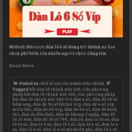
Miêu tả: Đặt cược dàn lô 6 số đang trở thành sự lựa
chọn phổ biến của nhiều người chơi. Cùng tìm
Read More
Posted in
chốt số soi cầu xsmb siêu chuẩn
Tagged
bắt dàn lô chính xác 100
,
Các phương
pháp bắt dàn lô chính xác 100
,
Các phương pháp
bắt dàn lô chính xác 100 với dàn 6 số
,
dàn de 20 số
hôm nay
,
dàn de 36 số bất bại vip
,
dàn de 4 số vip
miền bắc
,
dàn de 60 vip
,
dàn de 64 số
,
dàn de bạch
thủ
,
dàn de đầu đuôi
,
dàn de khung 2 ngày
,
dàn đề
36 số 666
,
dàn đề 36 số 799
,
dàn lô
,
dan lo 10 so
,
dàn
lô 10 số
,
dan lo 3 so
,
dàn lô 3 số
,
dan lô 4 số
,
dan lo 4
so
,
dàn lô 4 số
,
dàn lô 4 số mb miễn phí
,
dàn lô 4 số