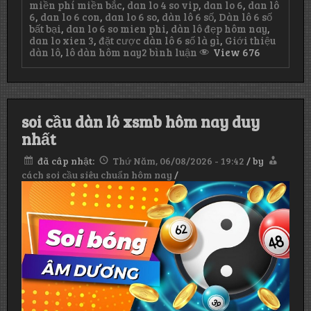
miền phí miền bắc
,
dan lo 4 so vip
,
dan lo 6
,
dan lô
6
,
dan lo 6 con
,
dan lo 6 so
,
dàn lô 6 số
,
Dàn lô 6 số
bất bại
,
dan lo 6 so mien phi
,
dàn lô đẹp hôm nay
,
dan lo xien 3
,
đặt cược dàn lô 6 số là gì
,
Giới thiệu
ở
dàn lô
,
lô dàn hôm nay
2 bình luận
View 676
bắt
dàn
lô
chính
xác
soi cầu dàn lô xsmb hôm nay duy
100
đảm
nhất
bảo
thắng
đã câp nhật:
Thứ Năm, 06/08/2026 - 19:42
/
by
lớn
cách soi cầu siêu chuẩn hôm nay
/