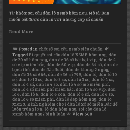
Từ khóa: soi cầu dàn lô xsmb hôm nay. Mô tả: Bạn
muốn bắt được dàn lô với những cặp số chuẩn
Read More
Posted in
chốt số soi cầu xsmb siêu chuẩn
Tagged
Bí quyết soi cầu dàn lô XSMB hôm nay
,
dàn
de 20 số hôm nay
,
dàn de 36 số bất bại vip
,
dàn de 4
số vip miền bắc
,
dàn de 60 vip
,
dàn de 64 số
,
dàn de
bạch thủ
,
dàn de đầu đuôi
,
dàn de khung 2 ngày
,
dàn đề 36 số 666
,
dàn đề 36 số 799
,
dàn lô
,
dàn lô 10
số
,
dan lo 10 so
,
dan lo 3 so
,
dàn lô 3 số
,
dàn lô 4 số
,
dan lô 4 số
,
dan lo 4 so
,
dàn lô 4 số mb miễn phí
,
dàn lô 4 số miền phí miền bắc
,
dan lo 4 so vip
,
dan
lo 6
,
dan lô 6
,
dan lo 6 con
,
dàn lô 6 số
,
dan lo 6 so
,
dan lo 6 so mien phi
,
dàn lô đẹp hôm nay
,
dan lo
xien 3
,
Kinh nghiệm chơi dàn lô xổ số miền Bắc để
luôn trúng lớn
,
lô dàn hôm nay
,
soi cầu dàn lô
ở
xsmb hôm nay
2 bình luận
View 660
soi
cầu
dàn