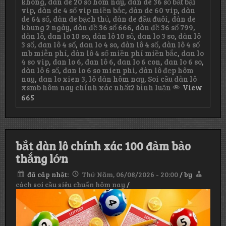
không
,
dàn de 20 số hôm nay
,
dàn de 36 số bất bại
vip
,
dàn de 4 số vip miền bắc
,
dàn de 60 vip
,
dàn
de 64 số
,
dàn de bạch thủ
,
dàn de đầu đuôi
,
dàn de
khung 2 ngày
,
dàn đề 36 số 666
,
dàn đề 36 số 799
,
dàn lô
,
dan lo 10 so
,
dàn lô 10 số
,
dan lo 3 so
,
dàn lô
3 số
,
dan lô 4 số
,
dan lo 4 so
,
dàn lô 4 số
,
dàn lô 4 số
mb miễn phí
,
dàn lô 4 số miền phí miền bắc
,
dan lo
4 so vip
,
dan lo 6
,
dan lô 6
,
dan lo 6 con
,
dan lo 6 so
,
dàn lô 6 số
,
dan lo 6 so mien phi
,
dàn lô đẹp hôm
nay
,
dan lo xien 3
,
lô dàn hôm nay
,
Soi cầu dàn lô
ở
xsmb hôm nay chính xác nhất
2 bình luận
View
soi
665
cầu
dàn
lô
xsmb
hôm
bắt dàn lô chính xác 100 đảm bảo
nay
chính
thắng lớn
xác
nhất
đã câp nhật:
Thứ Năm, 06/08/2026 - 20:00
/
by
cách soi cầu siêu chuẩn hôm nay
/