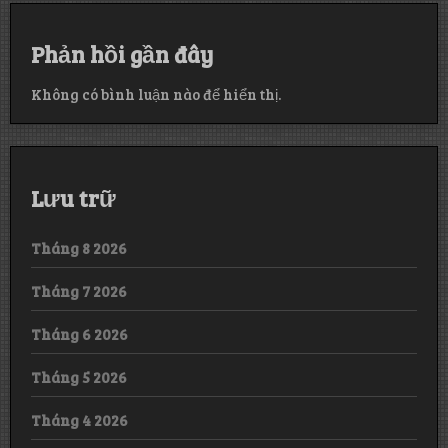
Phản hồi gần đây
Không có bình luận nào để hiển thị.
Lưu trữ
Tháng 8 2026
Tháng 7 2026
Tháng 6 2026
Tháng 5 2026
Tháng 4 2026