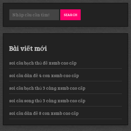
lô
xsmb
hôm
SEARCH
nay
duy
nhất
Bài viết mới
soi cầu bạch thủ đề xsmb cao cấp
soi cầu dàn đề 4 con xsmb cao cấp
soi cầu bạch thủ 3 càng xsmb cao cấp
soi cầu song thủ 3 càng xsmb cao cấp
soi cầu dàn đề 8 con xsmb cao cấp